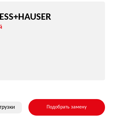
CERABAR PMP21
USER