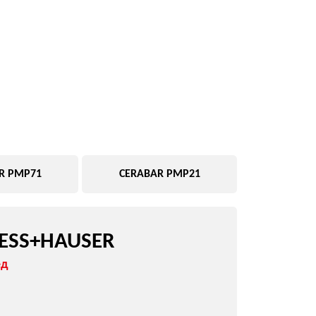
CERABAR PMP21
USER
Подобрать замену