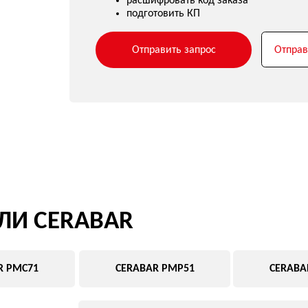
Отправить запрос
Отправить запрос на п
CERABAR
1
CERABAR PMP51
CERABAR PMP71
CERABAR PMC11 ENDRESS+HA
Компактный датчик давления для базовых задач