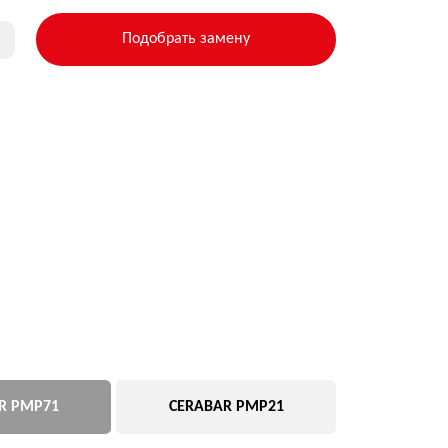
CERABAR PMP21
USER
Подобрать замену