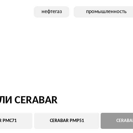
CERABAR
1
CERABAR PMP51
CERABAR PMP71
CERABAR PMP71 ENDRESS+HA
Датчик давления для тяжелых условий
Ключевые параметры:
Высокое давление
Температурная стойкость
ПРИМЕНЕНИЕ
сложные процессы
высокие нагрузки