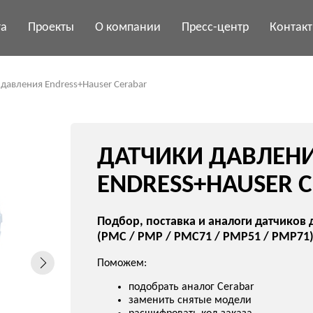
та
Проекты
О компании
Пресс-центр
Контак
я Endress+Hauser Cerabar
ДАТЧИКИ ДАВЛЕНИЯ
ENDRESS+HAUSER CERABA
Подбор, поставка и аналоги датчиков давления Cera
(PMC / PMP / PMC71 / PMP51 / PMP71)
Поможем:
подобрать аналог Cerabar
заменить снятые модели
расшифровать код заказа
подготовить КП