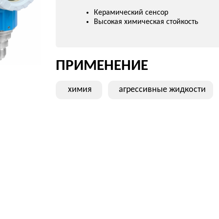
CERABAR
1
CERABAR PMP51
CERABAR PMP71
CERABAR PMP51 ENDRESS+HA
Универсальный промышленный датчик давления