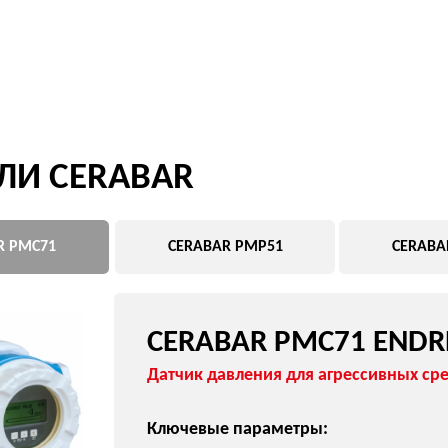
CERABAR
1
CERABAR PMP51
CERABAR PMP71
CERABAR PMC71 ENDRESS+HA
Датчик давления для агрессивных сред
Ключевые параметры:
Керамический сенсор
Высокая химическая стойкость
ПРИМЕНЕНИЕ
химия
агрессивные жидкости