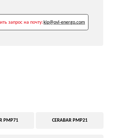
очту:
kip@ovl-energo.com
CERABAR PMP21
USER