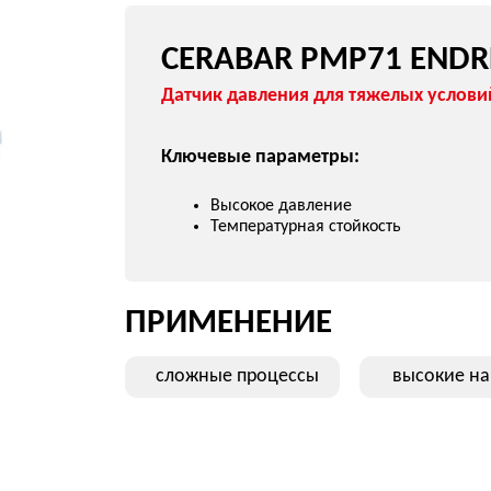
CERABAR
1
CERABAR PMP51
CERABAR PMP71
CERABAR PMP21 ENDRESS+HA
Компактный датчик давления