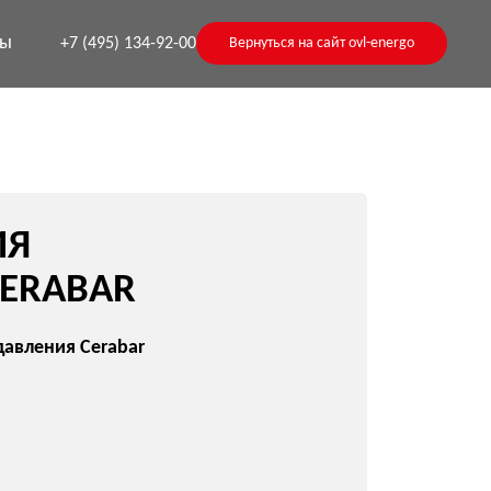
ты
+7 (495) 134-92-00
Вернуться на сайт ovl-energo
R
bar