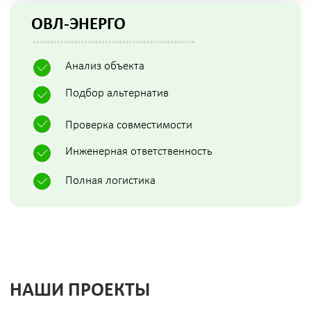
НАШИ ПАРТНЕРЫ