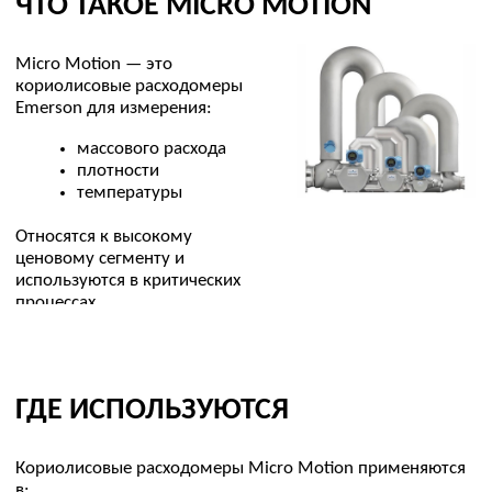
Я соглашаюсь с обработкой
персональных данных
,
политикой
конфиденциальности,
политикой
обработки и защиты персональных данных
Даю
согласие
на направление рекламных рассылок
Заказать звонок
© 2026 Все права защищены
+7 (495) 134-92-00
kip@ovl-energo.com
Каталог
ИНН: 7722621137
Замена импорта
ОГРН: 1077759233144
Проекты
115208, г. Москва, вн.тер. г.
О компании
Муниципальный Округ
Даниловский, 1-й Автозаводский