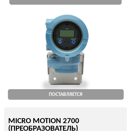
ПОДБОР РАСХОДОМЕРА MICRO
MOTION
ЕСЛИ У ВАС ЕСТЬ:
код заказа (part number)
только название модели
технические параметры
или описание задачи
→
МЫ ПОДБЕРЕМ: