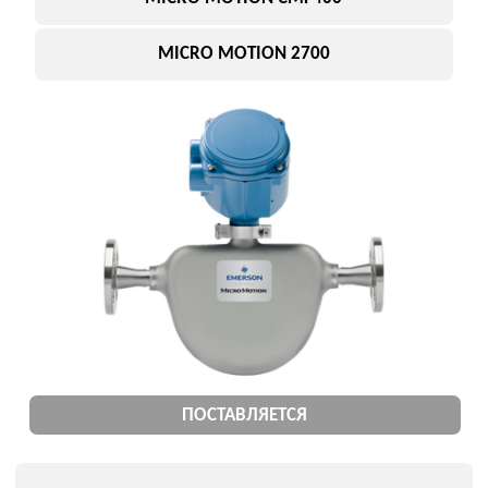
Ключевые параметры:
Тип: кориолисовый
Высокая точность
Компактный размер
ПРИМЕНЕНИЕ
дозирование
лабораторные процессы
Подобрать замену
ПОПУЛЯРНЫЕ МОДЕЛИ
MICRO MOTION
MICRO MOTION CMF010
MICRO MOTION CMF100