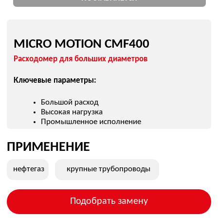
ГДЕ ИСПОЛЬЗУЮТСЯ
Кориолисовые расходомеры Micro Motion применяются
в:
нефтегаз
химия
учет продукции
дозирование
коммерческий учет
Подобрать кориолисовый
расходомер под задачу
КАК ВЫБРАТЬ СЕРИЮ
MICRO MOTION
В линейке Micro Motion несколько
серий, каждая решает свою задачу.
CMF серия
Универсальные кориолисовые расходомеры
F-серия