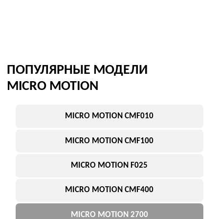
Для высокоточных измерений
Преобразователи 1700 / 2700
Электронные блоки обработки сигнала
Если нет точной модели — подберем кориолисовый
расходомер или аналог под вашу задачу.
Подобрать оптимальную модель
АНАЛОГИ MICRO MOTION
Endress+Hauser Promass
Krohne Optimass
Помочь с заменой