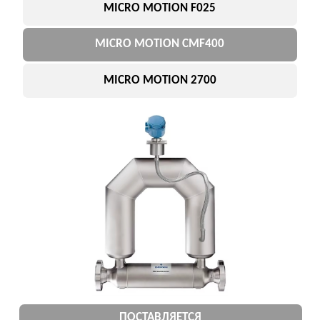
ПРИМЕНЕНИЕ
системы учета
автоматизация
Подобрать замену
ЧТО ТАКОЕ MICRO MOTION
Micro Motion — это
кориолисовые расходомеры
Emerson для измерения:
массового расхода
плотности
температуры
Относятся к высокому
ценовому сегменту и
используются в критических
процессах