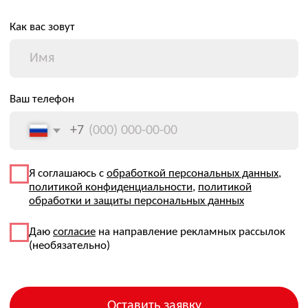
© 2026 Все права защищены
+7 (495) 134-92-00
kip@ovl-energo.com
Каталог
ИНН: 7722621137
Замена импорта
ОГРН: 1077759233144
Проекты
115208, г. Москва, вн.тер. г.
О компании
Муниципальный Округ
Даниловский, 1-й Автозаводский
О нас
проезд, дом 5, пом. 1Н
Команда