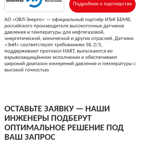
ИНЖЕНЕРЫ ПОДБЕРУТ
ОПТИМАЛЬНОЕ РЕШЕНИЕ ПОД
ВАШ ЗАПРОС
Как вас зовут
Ваш телефон
+7
Я соглашаюсь с
обработкой персональных данных
,
политикой конфиденциальности
,
политикой
обработки и защиты персональных данных
Даю
согласие
на направление рекламных рассылок
(необязательно)
Оставить заявку