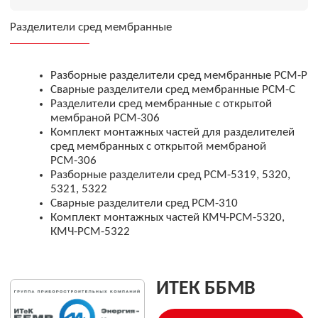
Комплект монтажных частей для разделителей
сред мембранных с открытой мембраной
РСМ-306
Разборные разделители сред РСМ-5319, 5320,
5321, 5322
Сварные разделители сред РСМ-310
Комплект монтажных частей КМЧ-РСМ-5320,
КМЧ-РСМ-5322
ИТЕК ББМВ
Подробнее о партнерстве
АО «ОВЛ-Энерго» — официальный партнёр ИТеК ББМВ,
российского производителя высокоточных датчиков
давления и температуры для нефтегазовой,
энергетической, химической и других отраслей. Датчики
«ЭнИ» соответствуют требованиям SIL 2/3,
поддерживают протокол HART, выпускаются во
взрывозащищённом исполнении и обеспечивают
широкий диапазон измерений давления и температуры с
высокой точностью
ОСТАВЬТЕ ЗАЯВКУ — НАШИ