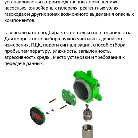
Непрерывный контроль загазованности
Контроль воздуха рабочей зоны и технологических
помещений в режиме 24/7.
Контроль труднодоступных зон
Мониторинг насосных, галерей, реагентных узлов и
других участков, где постоянный обход персонала
затруднен.
Раннее обнаружение утечек
Выявление превышений по токсичным и горючим
компонентам.
Контроль воздуха на ГОК и обогатительных фабриках
Подбор решений для участков флотации,
цианирования, БВР, горных работ, кислотного и
реагентного хозяйства — с учетом требований объекта
и условий применения.
Сигнализация при превышении порогов
Передача предупредительного или аварийного
сигнала на блок сигнализации, локальную систему
контроля или внешнее оборудование.
Интеграция в промышленную систему контроля
Подбор исполнения с учетом интерфейсов,