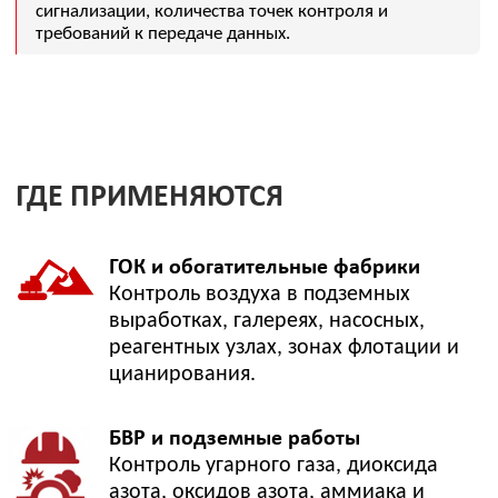
НЕСТАНДАРТНЫЕ КОМПОНЕНТЫ
На ГОК, обогатительных фабриках и химических участках
не все задачи закрываются стандартным набором газов.
Если нужно контролировать синильную кислоту, пары
кислот, хлорсодержащие соединения, щелочные
аэрозоли, продукты разложения реагентов или другие
нестандартные компоненты, проверим применимость
газоанализатора по веществу, диапазону, ПДК,
агрегатному состоянию и условиям эксплуатации.
Цианирование
Синильная кислота / цианистый водород —
контроль воздуха в зонах CIL/CIP, десорбции,
хвостового хозяйства и реагентных узлов.
Флотация и реагентное хозяйство
Подбор решения для контроля паров реагентов и
продуктов их разложения после проверки
применимости под конкретное вещество.
БВР и подземные работы
Угарный газ, диоксид азота, оксиды азота, аммиак
— контроль воздуха после взрывных работ и в
зонах работы дизельной техники.