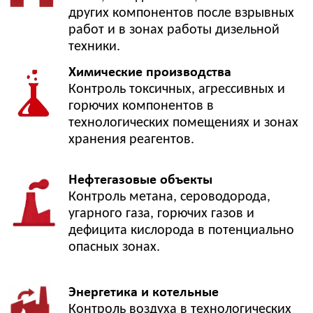
Кислотное хозяйство
Хлористый водород, фтороводород, хлор, пары и
аэрозоли кислот — проверка применимости под
конкретное вещество, диапазон и условия
эксплуатации.
Щелочное хозяйство
Щелочные аэрозоли, пары реагентов и продукты
разложения — подбор после проверки компонента,
ПДК и условий эксплуатации.
Отправить компонент на проверку
Компонент
Участок применения
Комментарий