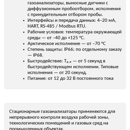
Стационарные газоанализаторы применяются для
непрерывного контроля воздуха рабочей зоны,
технологических помещений и газовых сред на
промышленных объектах.
Подбираем решение под конкретный газ, диапазон
измерения, ПДК, место установки, условия
эксплуатации и требования к передаче сигнала в
систему контроля или АСУ ТП.
Подобрать газоанализатор
ОПИСАНИЕ
Стационарные газоанализаторы используются для
постоянного контроля концентрации токсичных и
горючих газов, а также компонентов, влияющих на
безопасность воздуха рабочей зоны. Оборудование
устанавливается в производственных помещениях,
насосных, конвейерных галереях, реагентных узлах,
газоходах и других зонах возможного выделения опасных
компонентов.