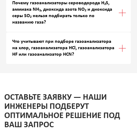
Почему газоанализаторы сероводорода H₂S,
аммиака NH₃, диоксида азота NO₂ и диоксида
серы SO₂ нельзя подбирать только по
названию газа?
Что учитывают при подборе газоанализатора
на хлор, газоанализатора HCl, газоанализатора
HF или газоанализатор HCN?