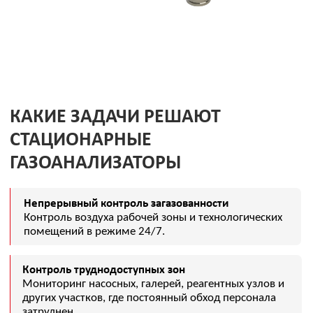
сигнализации, количества точек контроля и
требований к передаче данных.
ГДЕ ПРИМЕНЯЮТСЯ
ГОК и обогатительные фабрики
Контроль воздуха в подземных
выработках, галереях, насосных,
реагентных узлах, зонах флотации и
цианирования.
БВР и подземные работы
Контроль угарного газа, диоксида
азота, оксидов азота, аммиака и
других компонентов после взрывных
работ и в зонах работы дизельной
техники.
Химические производства
Контроль токсичных, агрессивных и
горючих компонентов в
технологических помещениях и зонах