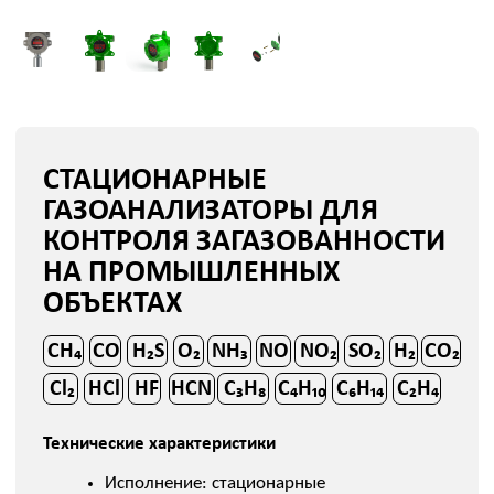
ГАЗОАНАЛИЗАТОРЫ ДЛЯ
КОНТРОЛЯ ЗАГАЗОВАННОСТИ
НА ПРОМЫШЛЕННЫХ
ОБЪЕКТАХ
CH₄
CO
H₂S
O₂
NH₃
NO
NO₂
SO₂
H₂
CO₂
Cl₂
HCl
HF
HCN
C₃H₈
C₄H₁₀
C₆H₁₄
C₂H₄
Технические характеристики
Исполнение: стационарные
газоанализаторы, выносные датчики с
диффузионным пробоотбором, исполнения
с принудительным отбором пробы.
Интерфейсы и передача данных: 4–20 мА,
HART, RS-485 / Modbus RTU.
Рабочие условия: температура окружающей
среды — от –40 до +125 °C.
Арктическое исполнение — от –70 °C
Степень защиты: IP66; по отдельному заказу
— IP68.
Быстродействие: T₀,₉ — от 5 секунд в
быстродействующем исполнении. Типовые
исполнения — от 20 секунд.
Питание: от 12 до 32 В постоянного тока