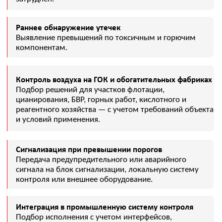
хранения реагентов.
Нефтегазовые объекты
Контроль метана, сероводорода,
угарного газа, горючих газов и
дефицита кислорода в потенциально
опасных зонах.
Энергетика и котельные
Контроль воздуха в технологических
помещениях, газоходах, котельных и
вспомогательных зонах.
Очистные сооружения и КНС
Контроль сероводорода, метана,
аммиака и других газов в зонах
возможного выделения вредных
компонентов.
ИНЖЕНЕРНЫЙ ПОДБОР ПОД